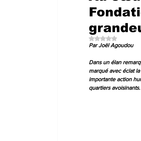
Fondati
grande
Noté NaN étoiles su
Par Joël Agoudou
Dans un élan remarq
marqué avec éclat la 
importante action hu
quartiers avoisinants.