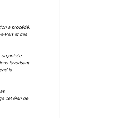
ion a procédé, 
é-Vert et des 
 organisée. 
ions favorisant 
end la 
as 
e cet élan de 