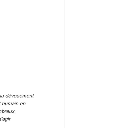
 au dévouement 
t humain en 
mbreux 
’agir 