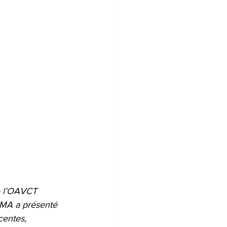
e l’OAVCT 
TMA a présenté 
centes, 