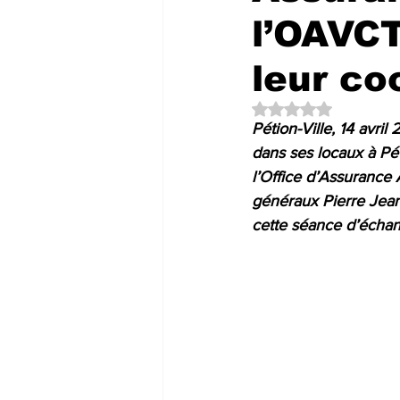
l’OAVCT
leur co
Noté NaN étoiles su
Pétion-Ville, 14 avri
dans ses locaux à Pét
l’Office d’Assurance 
généraux Pierre Jea
cette séance d’écha