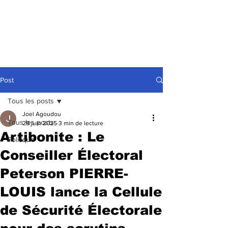
Post
Tous les posts
Joel Agoudou
Tous les posts
29 juin 2025
3 min de lecture
Artibonite : Le
Politique
Conseiller Électoral
Peterson PIERRE-
LOUIS lance la Cellule
de Sécurité Électorale