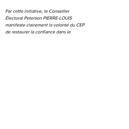
Par cette initiative, le Conseiller 
Électoral Peterson PIERRE-LOUIS 
manifeste clairement la volonté du CEP 
de restaurer la confiance dans le 
processus électoral. Dans un pays où la 
méfiance, l’abstention et les violences 
politiques fragilisent la démocratie, 
cette démarche vise à poser les bases 
d’un climat apaisé.
 « Les élections que nous préparons ne 
doivent pas être celles de la peur, de la 
manipulation ou du chaos. Elles doivent 
être celles de la responsabilité 
collective, de la paix et de la dignité. Et 
cette paix commence ici, aujourd’hui, 
avec vous, dans l’Artibonite », a déclaré 
le Conseiller.