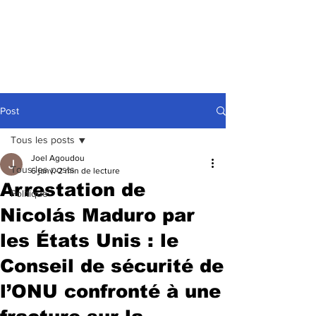
Post
Tous les posts
Joel Agoudou
Tous les posts
6 janv.
2 min de lecture
Arrestation de
Politique
Nicolás Maduro par
les États Unis : le
Conseil de sécurité de
l’ONU confronté à une