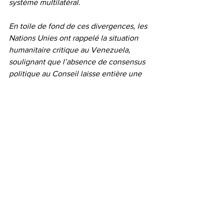
système multilatéral.
En toile de fond de ces divergences, les 
Nations Unies ont rappelé la situation 
humanitaire critique au Venezuela, 
soulignant que l’absence de consensus 
politique au Conseil laisse entière une 
crise dans laquelle la population civile 
demeure la principale victime d’un 
affrontement diplomatique et juridique 
sans issue immédiate.
Le Reflet