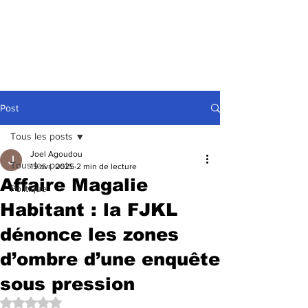
Post
Tous les posts
Joel Agoudou
Tous les posts
15 avr. 2025
2 min de lecture
Affaire Magalie
Politique
Habitant : la FJKL
dénonce les zones
d’ombre d’une enquête
sous pression
Noté NaN étoiles sur 5.