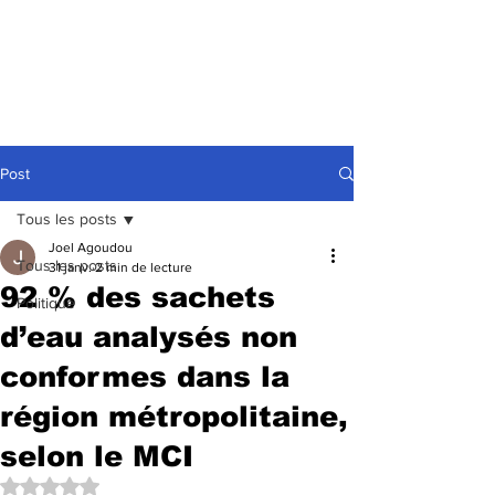
Post
Tous les posts
Joel Agoudou
Tous les posts
31 janv.
2 min de lecture
92 % des sachets
Politique
d’eau analysés non
conformes dans la
région métropolitaine,
selon le MCI
Noté NaN étoiles sur 5.