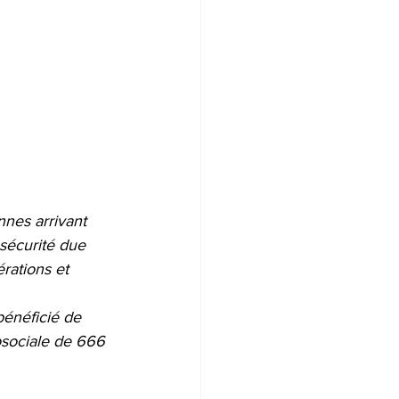
nes arrivant 
nsécurité due 
rations et 
bénéficié de 
osociale de 666 