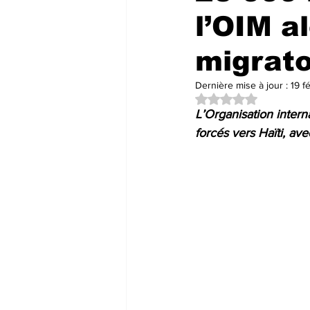
l’OIM al
migrato
Dernière mise à jour :
19 fé
Noté NaN étoiles su
L’Organisation intern
forcés vers Haïti, av