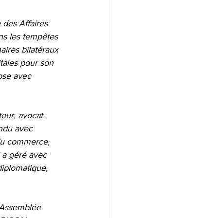
 des Affaires 
ans les tempêtes 
aires bilatéraux 
itales pour son 
ose avec 
eur, avocat. 
endu avec 
 du commerce, 
 a géré avec 
diplomatique, 
l’Assemblée 