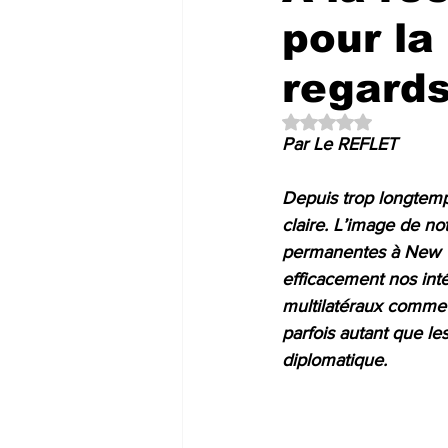
pour la
regards
Noté NaN étoiles su
Par Le REFLET 
Depuis trop longtemps
claire. L’image de no
permanentes à New Y
efficacement nos int
multilatéraux comme
parfois autant que les
diplomatique.