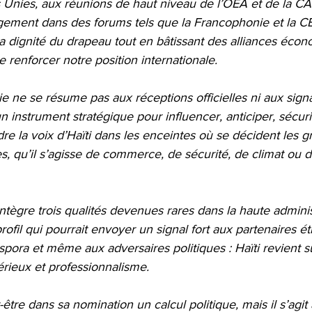
 Unies, aux réunions de haut niveau de l’OEA et de la C
gement dans des forums tels que la Francophonie et la C
a dignité du drapeau tout en bâtissant des alliances écon
e renforcer notre position internationale.
atie ne se résume pas aux réceptions officielles ni aux sign
un instrument stratégique pour influencer, anticiper, sécur
dre la voix d’Haïti dans les enceintes où se décident les g
s, qu’il s’agisse de commerce, de sécurité, de climat ou 
intègre trois qualités devenues rares dans la haute adminis
rofil qui pourrait envoyer un signal fort aux partenaires ét
aspora et même aux adversaires politiques : Haïti revient s
érieux et professionnalisme.
être dans sa nomination un calcul politique, mais il s’agit 