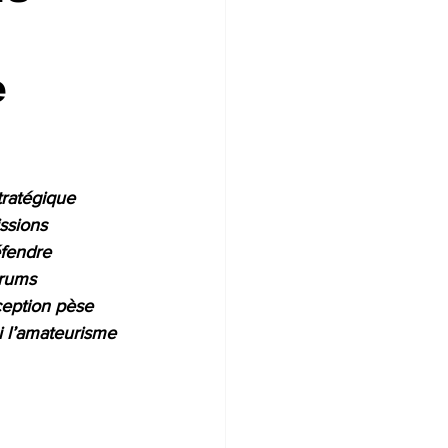
e
tratégique 
ssions 
fendre 
orums 
eption pèse 
ni l’amateurisme 