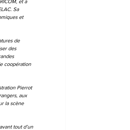
ARICOM, et a 
ELAC. Sa 
omiques et 
atures de 
iser des 
randes 
de coopération 
tration Pierrot 
rangers, aux 
ur la scène 
avant tout d’un 